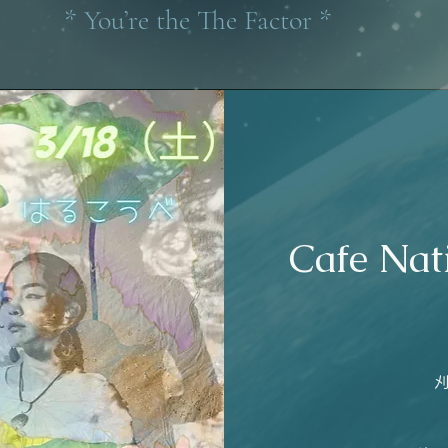
* You’re the The Factor *
Cafe N
刈