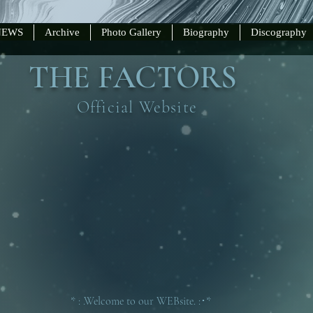
NEWS
Archive
Photo Gallery
Biography
Discography
​THE FACTORS
Official Website
* : .Welcome to our WEBsite. :･*