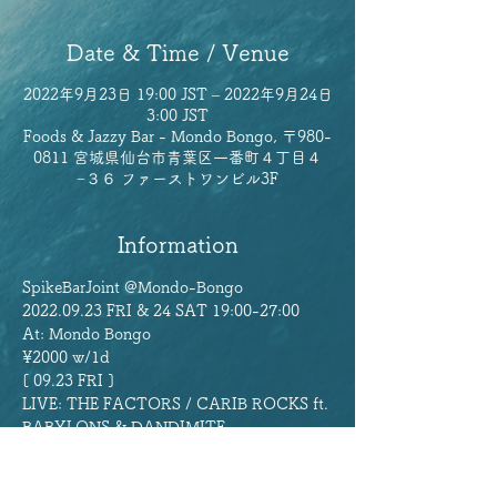
Date & Time / Venue
2022年9月23日 19:00 JST – 2022年9月24日
3:00 JST
Foods & Jazzy Bar - Mondo Bongo, 〒980-
0811 宮城県仙台市青葉区一番町４丁目４
−３６ ファーストワンビル3F
Information
SpikeBarJoint @Mondo-Bongo 
2022.09.23 FRI & 24 SAT 19:00-27:00 
At: Mondo Bongo
¥2000 w/1d
[ 09.23 FRI ]
LIVE: THE FACTORS / CARIB ROCKS ft. 
BABYLONS & DANDIMITE
Read more