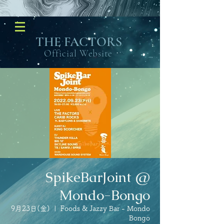
​THE FACTORS
Official Website
SpikeBarJoint @
Mondo-Bongo
9月23日(金)
  |  
Foods & Jazzy Bar - Mondo
Bongo