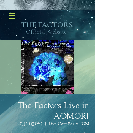
​THE FACTORS
Official Website
The Factors Live in
AOMORI
7月11日(火)
  |  
Live Cafe Bar ATOM