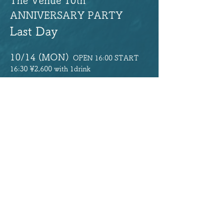
The Venue 10th 
ANNIVERSARY PARTY  
Last Day
10/14 (MON)
OPEN 16:00 START 
16:30 ¥2,600 with 1drink 
GUMP BAND
cosmorama
The Black Dogs
THE FACTORS
Read more
Share this Party