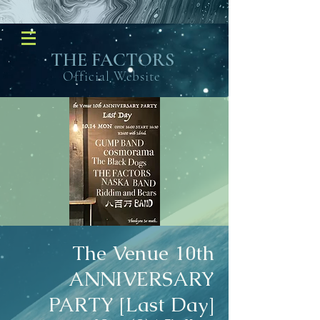
​THE FACTORS
Official Website
The Venue 10th
ANNIVERSARY
PARTY [Last Day]