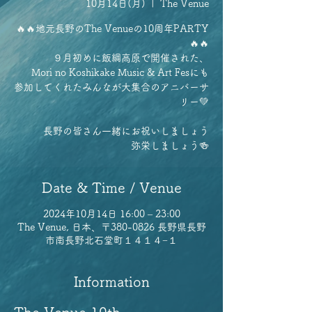
10月14日(月)
  |  
The Venue
🔥🔥地元長野のThe Venueの10周年PARTY
🔥🔥
９月初めに飯綱高原で開催された、
Mori no Koshikake Music & Art Fesにも
参加してくれたみんなが大集合のアニバーサ
リー💚
長野の皆さん一緒にお祝いしましょう
弥栄しましょう🍻
Date & Time / Venue
2024年10月14日 16:00 – 23:00
The Venue, 日本、〒380-0826 長野県長野
市南長野北石堂町１４１４−１
Information